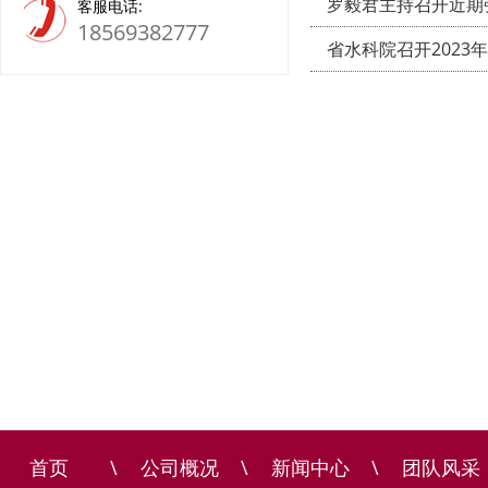
罗毅君主持召开近期
客服电话:
18569382777
省水科院召开202
首页
\
公司概况
\
新闻中心
\
团队风采