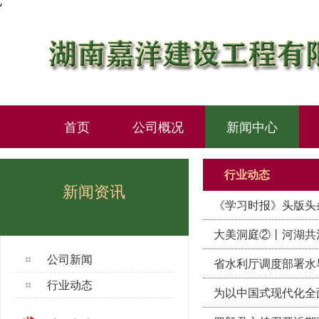
‘
首页
公司概况
新闻中心
行业动态
新闻资讯
《学习时报》头版头
大美洞庭②丨河湖共
公司新闻
省水利厅调度部署水
行业动态
为以中国式现代化全