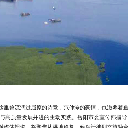
这里曾流淌过屈原的诗意，范仲淹的豪情，也滋养着
与高质量发展并进的生动实践。岳阳市委宣传部指导
融媒体报道，将聚焦从湿地修复、候鸟迁徙到文旅融