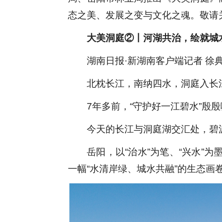
态之美、发展之变与文化之魂。敬请
大美洞庭
②丨河湖共治，绘就
城
湖南日报
·新湖南客户端记者 徐典
北枕长江，南纳四水，洞庭入长
7
年
多
前，
“守护好一江碧水”殷
今
天的
长江与洞庭湖交汇处，碧
岳阳，以
“治水”为笔、“
兴水
”为
一幅“水清岸绿、城水共融”的生态画