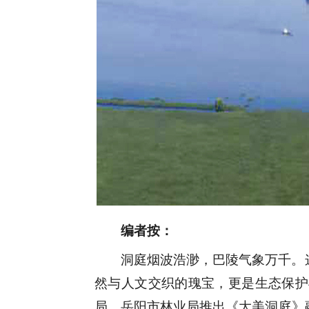
编者按：
洞庭烟波浩渺，巴陵气象万千。
然与人文交织的瑰宝，更是生态保护
局、岳阳市林业局推出《大美洞庭》