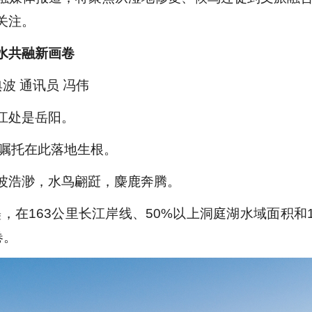
关注。
水共融
新画卷
波 通讯员 冯伟
江处是
岳阳。
殷嘱托在此落地生根。
波浩渺，水鸟翩跹
，麋鹿奔腾
。
墨，在
163
公里长江岸线、
50%
以上洞庭湖水域面积和
卷。