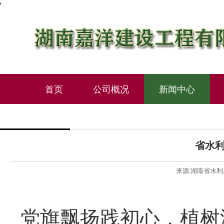
‘
首页
公司概况
新闻中心
省水
来源:湖南省水利厅 
党旗飘扬践初心
，
植树