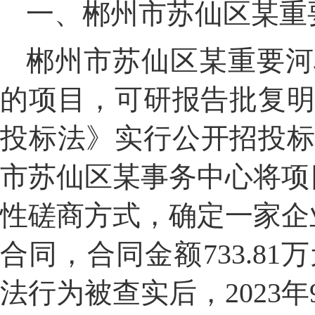
一、郴州市
苏仙区
某
重
郴州
市
苏仙区
某
重要河
的项目
，可研报告批复
投标法》实行公开招投
市苏仙区
某
事务中心将项
性磋商方式
，
确定
一
家
企
合同
，
合同
金额
733.81
万
法行为被查实后
，
202
3
年