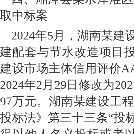
取中标案
2024
年
5
月，湖南
某
建
建配套与节水改造项目
建设市场主体信用评价
A
2024
年
2
月
29
日修改为
202
97
万元。湖南
某
建设工
投标法》第三十三条
“
投