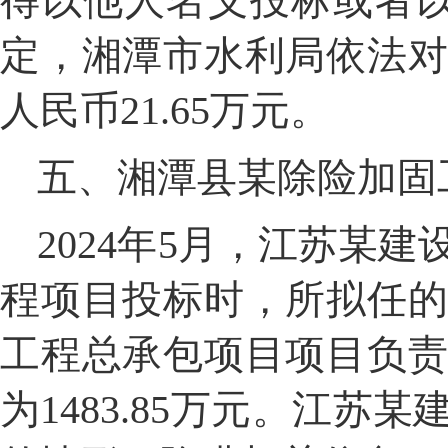
得以他人名义投标或者
定，
湘潭市水利局依法
人民币
21.65
万元。
五、湘潭县
某
除险加固
2024
年
5
月，江苏
某
建
程项目投标时，所拟任
工程总承包项目项目负
为
1483.85
万元。江苏
某