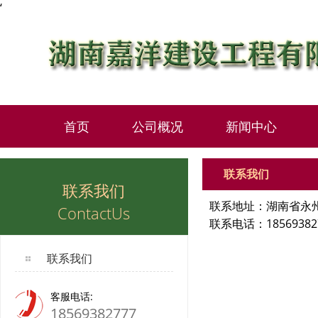
‘
首页
公司概况
新闻中心
联系我们
联系我们
联系地址：湖南省永州
ContactUs
联系电话：18569382
联系我们
客服电话:
18569382777