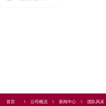
首页
\
公司概况
\
新闻中心
\
团队风采